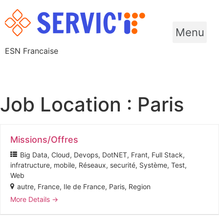
Menu
ESN Francaise
Job Location :
Paris
Missions/Offres
Big Data
Cloud
Devops
DotNET
Frant
Full Stack
infratructure
mobile
Réseaux
securité
Système
Test
Web
autre
France
Ile de France
Paris
Region
More Details